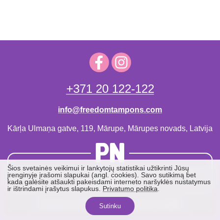
+371 20 122-122
info@freedomtampons.com
Kārļa Ulmaņa gatve, 119, Mārupe, Mārupes novads, Latvija
Šios svetainės veikimui ir lankytojų statistikai užtikrinti Jūsų
SIA «PN Baltic» — yra oficialus platintojas Ukrainoje ir
įrenginyje įrašomi slapukai (angl. cookies). Savo sutikimą bet
Baltijos šalyse
kada galėsite atšaukti pakeisdami interneto naršyklės nustatymus
ir ištrindami įrašytus slapukus.
Privatumo politika
.
Naudotojo sutikimas
Konfidencialumo politika
Sutinku