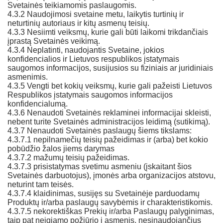
Svetainės teikiamomis paslaugomis.
4.3.2 Naudojimosi svetaine metu, laikytis turtinių ir
neturtinių autoriaus ir kitų asmenų teisių.
4.3.3 Nesiimti veiksmų, kurie gali būti laikomi trikdančiais
įprastą Svetainės veikimą.
4.3.4 Neplatinti, naudojantis Svetaine, jokios
konfidencialios ir Lietuvos respublikos įstatymais
saugomos informacijos, susijusios su fiziniais ar juridiniais
asmenimis.
4.3.5 Vengti bet kokių veiksmų, kurie gali pažeisti Lietuvos
Respublikos įstatymais saugomos informacijos
konfidencialumą.
4.3.6 Nenaudoti Svetainės reklaminei informacijai skleisti,
nebent turite Svetainės administracijos leidimą (sutikimą).
4.3.7 Nenaudoti Svetainės paslaugų šiems tikslams:
4.3.7.1 nepilnamečių teisių pažeidimas ir (arba) bet kokio
pobūdžio žalos jiems darymas
4.3.7.2 mažumų teisių pažeidimas.
4.3.7.3 prisistatymas svetimu asmeniu (įskaitant šios
Svetainės darbuotojus), įmonės arba organizacijos atstovu,
neturint tam teisės.
4.3.7.4 klaidinimas, susijęs su Svetainėje parduodamų
Produktų ir/arba paslaugų savybėmis ir charakteristikomis.
4.3.7.5 nekorektiškas Prekių ir/arba Paslaugų palyginimas,
taip pat neigiamo požiūrio į asmenis, nesinaudojančius