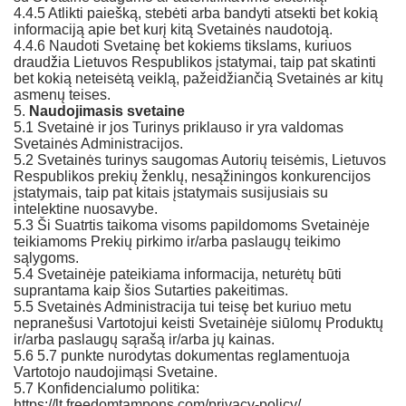
4.4.5 Atlikti paiešką, stebėti arba bandyti atsekti bet kokią
informaciją apie bet kurį kitą Svetainės naudotoją.
4.4.6 Naudoti Svetainę bet kokiems tikslams, kuriuos
draudžia Lietuvos Respublikos įstatymai, taip pat skatinti
bet kokią neteisėtą veiklą, pažeidžiančią Svetainės ar kitų
asmenų teises.
5.
Naudojimasis svetaine
5.1 Svetainė ir jos Turinys priklauso ir yra valdomas
Svetainės Administracijos.
5.2 Svetainės turinys saugomas Autorių teisėmis, Lietuvos
Respublikos prekių ženklų, nesąžiningos konkurencijos
įstatymais, taip pat kitais įstatymais susijusiais su
intelektine nuosavybe.
5.3 Ši Suatrtis taikoma visoms papildomoms Svetainėje
teikiamoms Prekių pirkimo ir/arba paslaugų teikimo
sąlygoms.
5.4 Svetainėje pateikiama informacija, neturėtų būti
suprantama kaip šios Sutarties pakeitimas.
5.5 Svetainės Administracija tui teisę bet kuriuo metu
nepranešusi Vartotojui keisti Svetainėje siūlomų Produktų
ir/arba paslaugų sąrašą ir/arba jų kainas.
5.6 5.7 punkte nurodytas dokumentas reglamentuoja
Vartotojo naudojimąsi Svetaine.
5.7 Konfidencialumo politika:
https://lt.freedomtampons.com/privacy-policy/