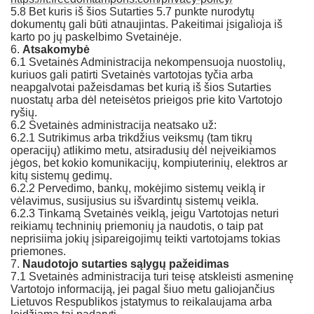
5.8 Bet kuris iš šios Sutarties 5.7 punkte nurodytų
dokumentų gali būti atnaujintas. Pakeitimai įsigalioja iš
karto po jų paskelbimo Svetainėje.
6.
Atsakomybė
6.1 Svetainės Administracija nekompensuoja nuostolių,
kuriuos gali patirti Svetainės vartotojas tyčia arba
neapgalvotai pažeisdamas bet kurią iš šios Sutarties
nuostatų arba dėl neteisėtos prieigos prie kito Vartotojo
ryšių.
6.2 Svetainės administracija neatsako už:
6.2.1 Sutrikimus arba trikdžius veiksmų (tam tikrų
operacijų) atlikimo metu, atsiradusių dėl neįveikiamos
jėgos, bet kokio komunikacijų, kompiuterinių, elektros ar
kitų sistemų gedimų.
6.2.2 Pervedimo, bankų, mokėjimo sistemų veiklą ir
vėlavimus, susijusius su išvardintų sistemų veikla.
6.2.3 Tinkamą Svetainės veiklą, jeigu Vartotojas neturi
reikiamų techninių priemonių ja naudotis, o taip pat
neprisiima jokių įsipareigojimų teikti vartotojams tokias
priemones.
7.
Naudotojo sutarties sąlygų pažeidimas
7.1 Svetainės administracija turi teisę atskleisti asmeninę
Vartotojo informaciją, jei pagal šiuo metu galiojančius
Lietuvos Respublikos įstatymus to reikalaujama arba