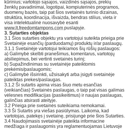
kūrinius; vartotojo sąsajos, vaizdinės sąsajos, prekių
ženklų pavadinimai, logotipai, kompiuterinės programos,
duomenų bazės, taip pat šios svetainės turinio dizainas,
struktūra, koordinacija, išvaizda, bendras stilius, vieta ir
visa intelektualinė nuosavybė esanti
www.lt.freedomtampons.com
puslapyje.
3.
Sutarties objektas
3.1 Šios sutarties objektu yra vartotojui suteikta prieiga prie
Svetainėje esančių (parduodamų) produktų ir/ar paslaugų.
3.1.1 Svetainėje vartotojui teikiamos šių rūšių paslaugos:
a) Galimybė skelbti pranešimus, komentarus, vartotojų
atsiliepimus, bei vertinti svetainės turinį;
b) Supažindinimas su svetainėje pateiktomis
prekėmis/paslaugomis;
c) Galimybė išsirinkti, užsisakyti arba įsigyti svetainėje
pateiktas prekes/paslaugas.
3.1.2 Ši sutartis apima visas šiuo metu esančias
(veikiančias) Svetainės paslaugas, o taip pat visas galimas
vėlesnes modifikacijas (pasikeitimus) ir naujas paslaugas,
galinčias atsirasti ateityje.
3.2 Prieiga prie svetainės suteikiama nemokamai.
3.3 Ši Sutartis yra viešas pasiūlymas. Laikoma, kad
vartotojas, patekęs į svetainę, prisijungė prie šios Sutarties.
3.4 Naudojimasis svetainėje pateikta informacine
medžiaga ir paslaugomis yra reglamentuojamas Lietuvoje