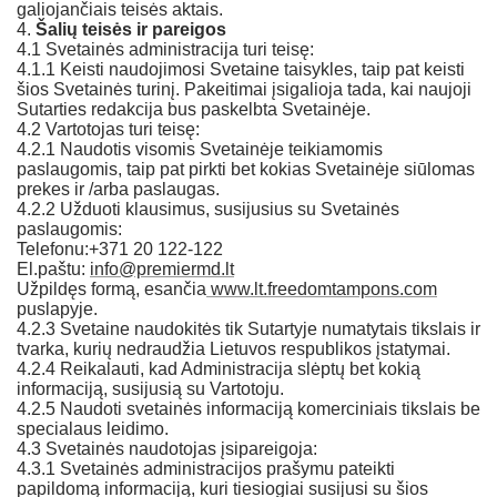
galiojančiais teisės aktais.
4.
Šalių teisės ir pareigos
4.1 Svetainės administracija turi teisę:
4.1.1 Keisti naudojimosi Svetaine taisykles, taip pat keisti
šios Svetainės turinį. Pakeitimai įsigalioja tada, kai naujoji
Sutarties redakcija bus paskelbta Svetainėje.
4.2 Vartotojas turi teisę:
4.2.1 Naudotis visomis Svetainėje teikiamomis
paslaugomis, taip pat pirkti bet kokias Svetainėje siūlomas
prekes ir /arba paslaugas.
4.2.2 Užduoti klausimus, susijusius su Svetainės
paslaugomis:
Telefonu:+371 20 122-122
El.paštu:
info@premiermd.lt
Užpildęs formą, esančia
www.lt.freedomtampons.com
puslapyje.
4.2.3 Svetaine naudokitės tik Sutartyje numatytais tikslais ir
tvarka, kurių nedraudžia Lietuvos respublikos įstatymai.
4.2.4 Reikalauti, kad Administracija slėptų bet kokią
informaciją, susijusią su Vartotoju.
4.2.5 Naudoti svetainės informaciją komerciniais tikslais be
specialaus leidimo.
4.3 Svetainės naudotojas įsipareigoja:
4.3.1 Svetainės administracijos prašymu pateikti
papildomą informaciją, kuri tiesiogiai susijusi su šios