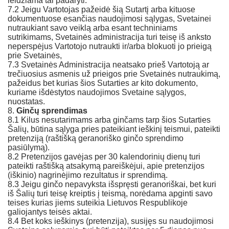
leidžiama tai padaryti.
7.2 Jeigu Vartotojas pažeidė šią Sutartį arba kituose
dokumentuose esančias naudojimosi sąlygas, Svetainei
nutraukiant savo veiklą arba esant techniniams
sutrikimams, Svetainės administracija turi teisę iš anksto
neperspėjus Vartotojo nutraukti ir/arba blokuoti jo prieigą
prie Svetainės,
7.3 Svetainės Administracija neatsako prieš Vartotoją ar
trečiuosius asmenis už prieigos prie Svetainės nutraukimą,
pažeidus bet kurias šios Sutarties ar kito dokumento,
kuriame išdėstytos naudojimos Svetaine sąlygos,
nuostatas.
8.
Ginčų sprendimas
8.1 Kilus nesutarimams arba ginčams tarp šios Sutarties
Šalių, būtina sąlyga pries pateikiant ieškinį teismui, pateikti
pretenziją (raštišką geranoriško ginčo sprendimo
pasiūlymą).
8.2 Pretenzijos gavėjas per 30 kalendorinių dienų turi
pateikti raštišką atsakymą pareiškėjui, apie pretenzijos
(iškinio) nagrinėjimo rezultatus ir sprendimą.
8.3 Jeigu ginčo nepavyksta išspręsti geranoriškai, bet kuri
iš Šalių turi teisę kreiptis į teismą, norėdama apginti savo
teises kurias jiems suteikia Lietuvos Respublikoje
galiojantys teisės aktai.
8.4 Bet koks ieškinys (pretenzija), susijęs su naudojimosi