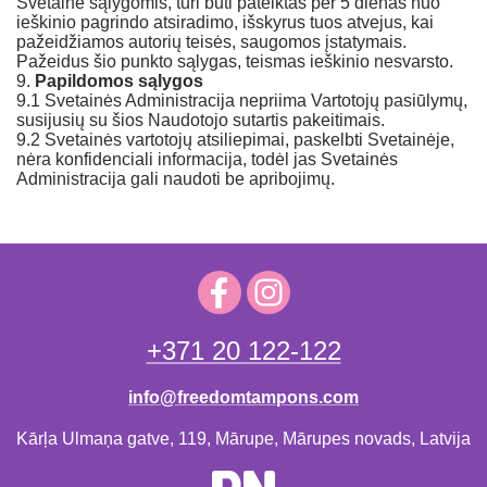
Svetaine sąlygomis, turi būti pateiktas per 5 dienas nuo
ieškinio pagrindo atsiradimo, išskyrus tuos atvejus, kai
pažeidžiamos autorių teisės, saugomos įstatymais.
Pažeidus šio punkto sąlygas, teismas ieškinio nesvarsto.
9.
Papildomos sąlygos
9.1 Svetainės Administracija nepriima Vartotojų pasiūlymų,
susijusių su šios Naudotojo sutartis pakeitimais.
9.2 Svetainės vartotojų atsiliepimai, paskelbti Svetainėje,
nėra konfidenciali informacija, todėl jas Svetainės
Administracija gali naudoti be apribojimų.
+371 20 122-122
info@freedomtampons.com
Kārļa Ulmaņa gatve, 119, Mārupe, Mārupes novads, Latvija