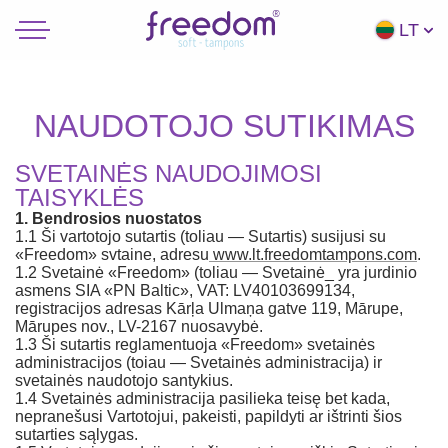
LT
NAUDOTOJO SUTIKIMAS
SVETAINĖS NAUDOJIMOSI
TAISYKLĖS
1.
Bendrosios nuostatos
1.1 Ši vartotojo sutartis (toliau — Sutartis) susijusi su
«Freedom» svtaine, adresu
www.lt.freedomtampons.com
.
1.2 Svetainė «Freedom» (toliau — Svetainė_ yra jurdinio
asmens SIA «PN Baltic», VAT: LV40103699134,
registracijos adresas Kārļa Ulmaņa gatve 119, Mārupe,
Mārupes nov., LV-2167 nuosavybė.
1.3 Ši sutartis reglamentuoja «Freedom» svetainės
administracijos (toiau — Svetainės administracija) ir
svetainės naudotojo santykius.
1.4 Svetainės administracija pasilieka teisę bet kada,
nepranešusi Vartotojui, pakeisti, papildyti ar ištrinti šios
sutarties sąlygas.