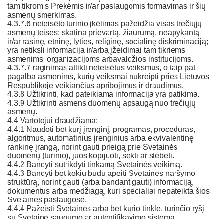
tam tikromis Prekėmis ir/ar paslaugomis formavimas ir šių
asmenų smerkimas.
4.3.7.6 neteisėto turinio įkėlimas pažeidžia visas trečiųjų
asmenų teises; skatina prievartą, žiaurumą, neapykantą
ir/ar rasinę, etninę, lyties, religinę, socialinę diskriminaciją;
yra netiksli informacija ir/arba įžeidimai tam tikriems
asmenims, organizacijoms arbavaldžios institucijoms.
4.3.7.7 raginimas atlikti neteisėtus veiksmus, o taip pat
pagalba asmenims, kurių veiksmai nukreipti pries Lietuvos
Respublikoje veikiančius apribojimus ir draudimus.
4.3.8 Užtikrinti, kad pateikiama informacija yra patikima.
4.3.9 Užtikrinti asmens duomenų apsaugą nuo trečiųjų
asmenų.
4.4 Vartotojui draudžiama:
4.4.1 Naudoti bet kurį įrenginį, programas, procedūras,
algoritmus, automatinius įrenginius arba ekvivalentinę
rankinę įrangą, norint gauti prieigą prie Svetainės
duomenų (turinio), juos kopijuoti, sekti ar stebėti.
4.4.2 Bandyti sutrikdyti tinkamą Svetainės veikimą.
4.4.3 Bandyti bet kokiu būdu apeiti Svetainės naršymo
struktūrą, norint gauti (arba bandant gauti) informaciją,
dokumentus arba medžiagą, kuri specialiai nepateikta šios
Svetainės paslaugose.
4.4.4 Pažeisti Svetainės arba bet kurio tinkle, turinčio ryšį
su Svetaine saugumo ar autentifikavimo sistemą.