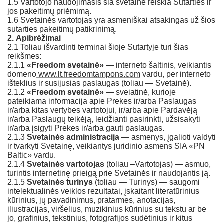
1.5 Vartotojo naudojimasis šia svetaine reiškia Sutarties ir
jos pakeitimų priėmimą.
1.6 Svetainės vartotojas yra asmeniškai atsakingas už šios
sutarties pakeitimų patikrinimą.
2.
Apibrėžimai
2.1 Toliau išvardinti terminai šioje Sutartyje turi šias
reikšmes:
2.1.1
«Freedom svetainė»
— interneto šaltinis, veikiantis
domeno
www.lt.freedomtampons.com
vardu, per interneto
išteklius ir susijusias paslaugas (toliau — Svetainė).
2.1.2
«Freedom svetainė»
— sveiatinė, kurioje
pateikiama informacija apie Prekes ir/arba Paslaugas
ir/arba kitas vertybes vartotojui, ir/arba apie Pardavėją
ir/arba Paslaugų teikėją, leidžianti pasirinkti, užsisakyti
ir/arba įsigyti Prekes ir/arba gauti paslaugas.
2.1.3
Svetainės administracija
— asmenys, įgalioti valdyti
ir tvarkyti Svetainę, veikiantys juridinio asmens SIA «PN
Baltic» vardu.
2.1.4
Svetainės vartotojas
(toliau –Vartotojas) — asmuo,
turintis internetinę prieigą prie Svetainės ir naudojantis ją.
2.1.5
Svetainės turinys
(toliau — Turinys) — saugomi
intelektualinės veiklos rezultatai, įskaitant literatūrinius
kūrinius, jų pavadinimus, pratarmes, anotacijas,
iliustracijas, viršelius, muzikinius kūrinius su tekstu ar be
jo, grafinius, tekstinius, fotografijos sudėtinius ir kitus